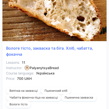
Вологе тісто, закваска та біга. Хліб, чабатта,
фокачча
Lessons:
11
Instructor:
PalyanytsyaBread
Course language:
Українська
Price:
700 UAH
Випічка на заквасці
Пшеничний хліб
Чабатта фокачча піца на заквасці
Пшенична закваска
Вологе тісто