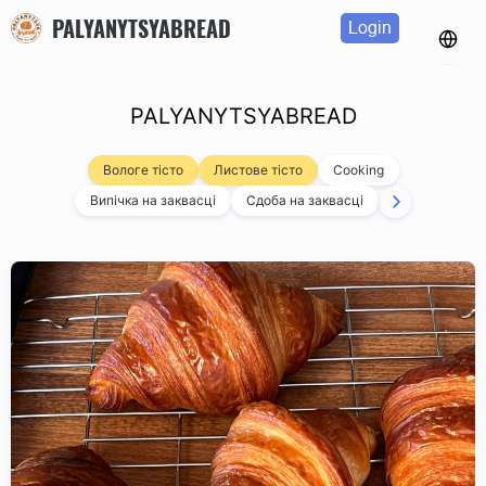
PALYANYTSYABREAD
Login
PALYANYTSYABREAD
Вологе тісто
Листове тісто
Cooking
Випічка на заквасці
Сдоба на заквасці