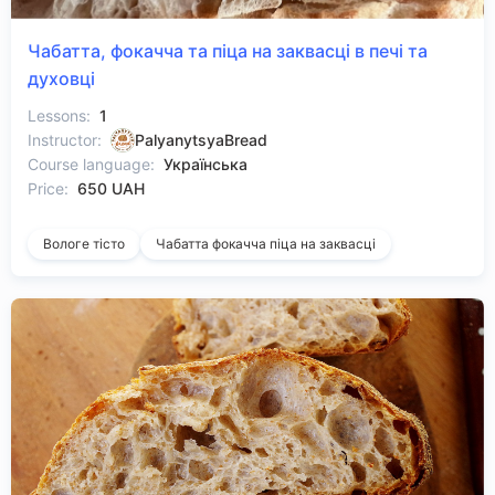
Чабатта, фокачча та піца на заквасці в печі та
духовці
Lessons:
1
Instructor:
PalyanytsyaBread
Course language:
Українська
Price:
650 UAH
Вологе тісто
Чабатта фокачча піца на заквасці