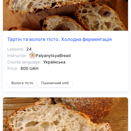
Тартін та вологе тісто. Холодна ферментація
Lessons:
24
Instructor:
PalyanytsyaBread
Course language:
Українська
Price:
800 UAH
Вологе тісто
Пшеничний хліб