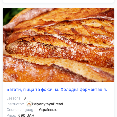
Багети, піцца та фокачча. Холодна ферментація.
Lessons:
8
Instructor:
PalyanytsyaBread
Course language:
Українська
Price:
690 UAH