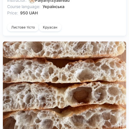
Instructor:
PalyanytsyaBread
Course language:
Українська
Price:
950 UAH
Листове тісто
Круасан