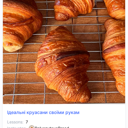
Ідеальні круасани своїми рукам
Lessons:
7