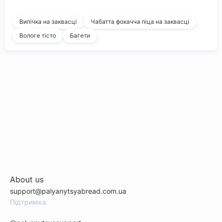
Випічка на заквасці
Чабатта фокачча піца на заквасці
Вологе тісто
Багети
About us
support@palyanytsyabread.com.ua
Підтримка