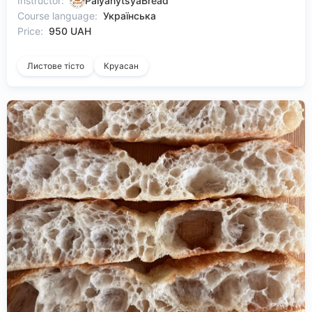
Instructor:
PalyanytsyaBread
Course language:
Українська
Price:
950 UAH
Листове тісто
Круасан