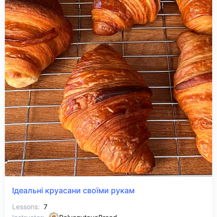
Ідеальні круасани своїми рукам
Lessons:
7