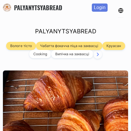
PALYANYTSYABREAD
Login
PALYANYTSYABREAD
Вологе тісто
Чабатта фокачча піца на заквасці
Круасан
Cooking
Випічка на заквасці