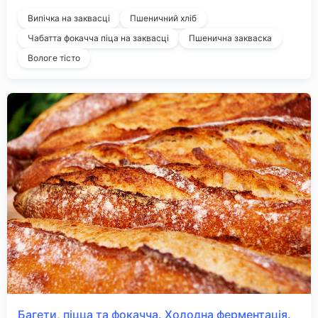
Випічка на заквасці
Пшеничний хліб
Чабатта фокачча піца на заквасці
Пшенична закваска
Вологе тісто
Багети, піцца та фокачча. Холодна ферментація.