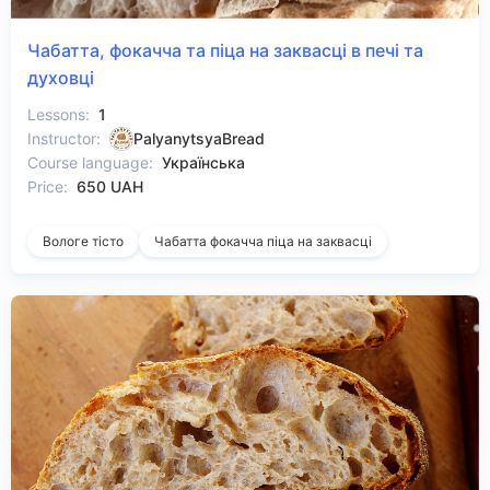
Чабатта, фокачча та піца на заквасці в печі та
духовці
Lessons:
1
Instructor:
PalyanytsyaBread
Course language:
Українська
Price:
650 UAH
Вологе тісто
Чабатта фокачча піца на заквасці