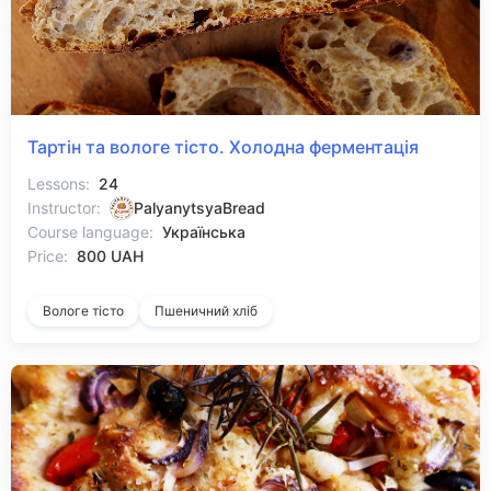
Тартін та вологе тісто. Холодна ферментація
Lessons:
24
Instructor:
PalyanytsyaBread
Course language:
Українська
Price:
800 UAH
Вологе тісто
Пшеничний хліб