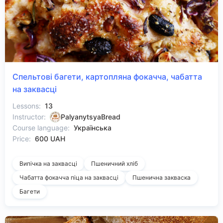
Спельтові багети, картопляна фокачча, чабатта
на заквасці
Lessons:
13
Instructor:
PalyanytsyaBread
Course language:
Українська
Price:
600 UAH
Випічка на заквасці
Пшеничний хліб
Чабатта фокачча піца на заквасці
Пшенична закваска
Багети