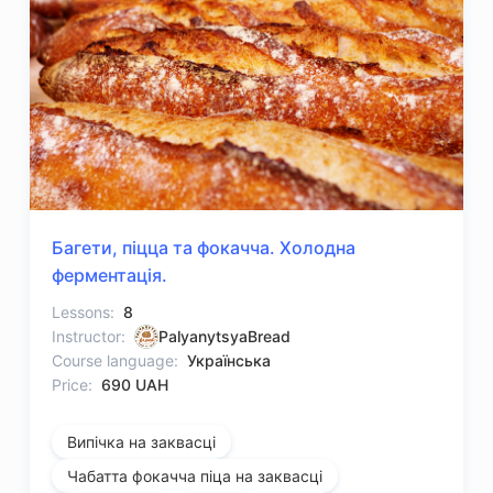
Багети, піцца та фокачча. Холодна
ферментація.
Lessons:
8
Instructor:
PalyanytsyaBread
Course language:
Українська
Price:
690 UAH
Випічка на заквасці
Чабатта фокачча піца на заквасці