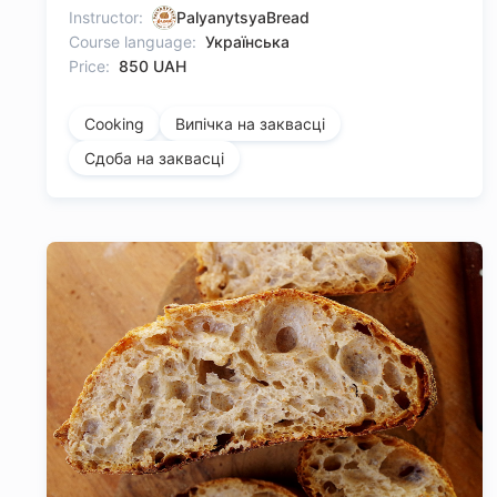
Instructor:
PalyanytsyaBread
Course language:
Українська
Price:
850 UAH
Cooking
Випічка на заквасці
Сдоба на заквасці