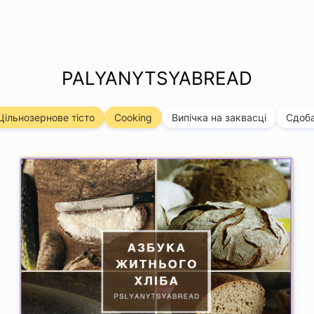
PALYANYTSYABREAD
Цільнозернове тісто
Cooking
Випічка на заквасці
Сдоба