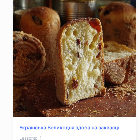
Українська Великодня здоба на заквасці
Lessons:
1