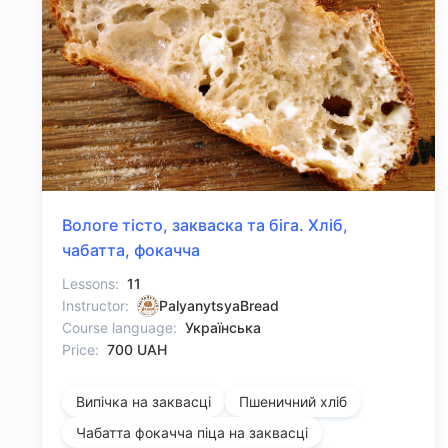
Вологе тісто, закваска та біга. Хліб,
чабатта, фокачча
Lessons:
11
Instructor:
PalyanytsyaBread
Course language:
Українська
Price:
700 UAH
Випічка на заквасці
Пшеничний хліб
Чабатта фокачча піца на заквасці