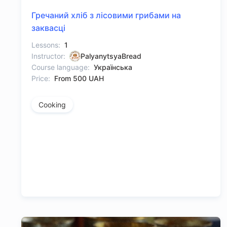
Гречаний хліб з лісовими грибами на
заквасці
Lessons:
1
Instructor:
PalyanytsyaBread
Course language:
Українська
Price:
From 500 UAH
Cooking