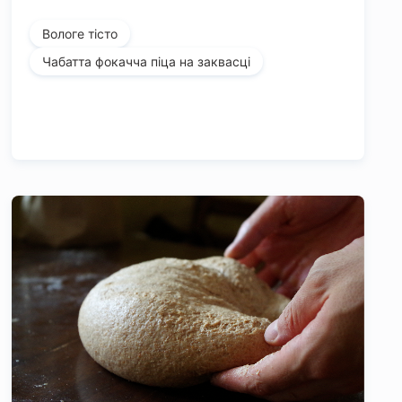
Вологе тісто
Чабатта фокачча піца на заквасці