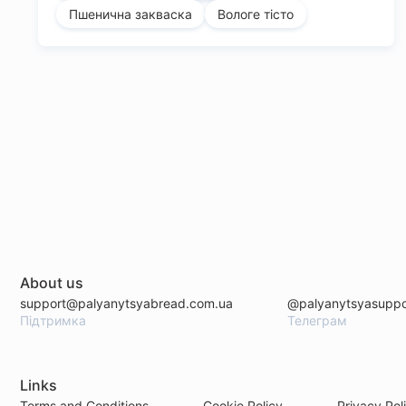
Пшенична закваска
Вологе тісто
About us
support@palyanytsyabread.com.ua
@palyanytsyasuppo
Підтримка
Телеграм
Links
Terms and Conditions
Cookie Policy
Privacy Pol