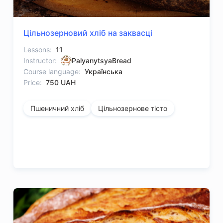
Цільнозерновий хліб на заквасці
Lessons:
11
Instructor:
PalyanytsyaBread
Course language:
Українська
Price:
750 UAH
Пшеничний хліб
Цільнозернове тісто