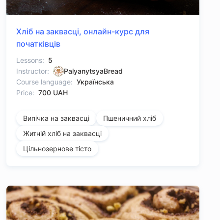
Хліб на заквасці, онлайн-курс для
початківців
Lessons:
5
Instructor:
PalyanytsyaBread
Course language:
Українська
Price:
700 UAH
Випічка на заквасці
Пшеничний хліб
Житній хліб на заквасці
Цільнозернове тісто