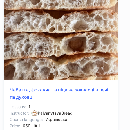
Чабатта, фокачча та піца на заквасці в печі
та духовці
Lessons:
1
Instructor:
PalyanytsyaBread
Course language:
Українська
Price:
650 UAH