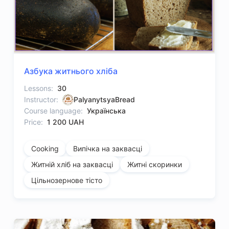
Азбука житнього хліба
Lessons:
30
Instructor:
PalyanytsyaBread
Course language:
Українська
Price:
1 200 UAH
Cooking
Випічка на заквасці
Житній хліб на заквасці
Житні скоринки
Цільнозернове тісто