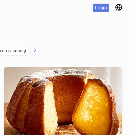
Login
 на заквасці