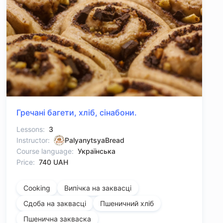
Гречані багети, хліб, сінабони.
Lessons:
3
Instructor:
PalyanytsyaBread
Course language:
Українська
Price:
740 UAH
Cooking
Випічка на заквасці
Сдоба на заквасці
Пшеничний хліб
Пшенична закваска