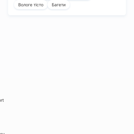
Вологе тісто
Багети
rt
icy