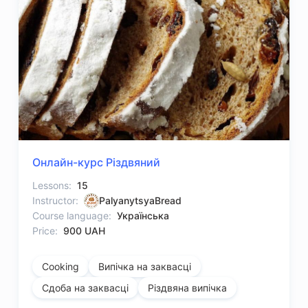
Онлайн-курс Різдвяний
Lessons:
15
Instructor:
PalyanytsyaBread
Course language:
Українська
Price:
900 UAH
Cooking
Випічка на заквасці
Сдоба на заквасці
Різдвяна випічка