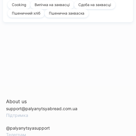
Cooking
Випічка на заквасці
Сдоба на заквасці
Пшеничний хліб
Пшенична закваска
About us
support@palyanytsyabread.com.ua
Підтримка
@palyanytsyasupport
Телеграм