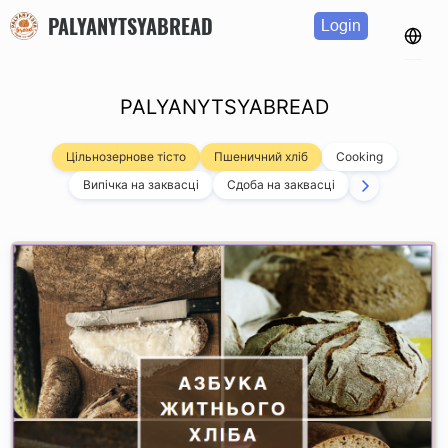
PALYANYTSYABREAD
Login
PALYANYTSYABREAD
Цільнозернове тісто
Пшеничний хліб
Cooking
Випічка на заквасці
Сдоба на заквасці