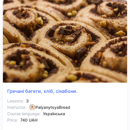
Гречані багети, хліб, сінабони.
Lessons:
3
Instructor:
PalyanytsyaBread
Course language:
Українська
Price:
740 UAH