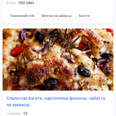
Price:
750 UAH
Пшеничний хліб
Випічка на заквасці
Багети
Спельтові багети, картопляна фокачча, чабатта
на заквасці
Lessons:
13