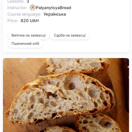
Lessons:
3
Instructor:
PalyanytsyaBread
Course language:
Українська
Price:
820 UAH
Випічка на заквасці
Сдоба на заквасці
Пшеничний хліб