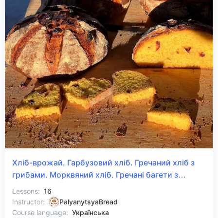
Хліб-врожай. Гарбузовий хліб. Гречаний хліб з
грибами. Морквяний хліб. Гречані багети з
насінням.
Lessons:
16
Instructor:
PalyanytsyaBread
Course language:
Українська