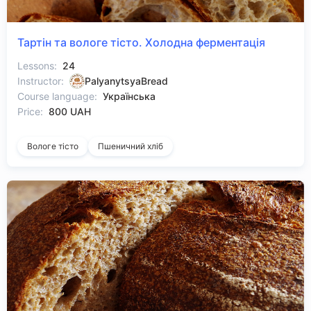
Тартін та вологе тісто. Холодна ферментація
Lessons:
24
Instructor:
PalyanytsyaBread
Course language:
Українська
Price:
800 UAH
Вологе тісто
Пшеничний хліб