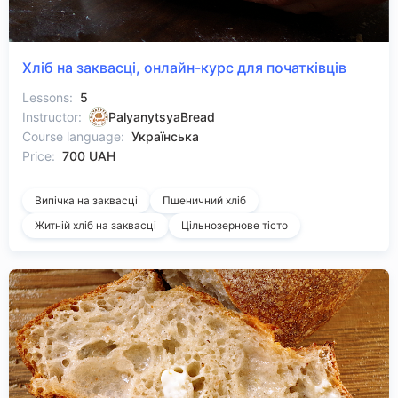
Хліб на заквасці, онлайн-курс для початківців
Lessons:
5
Instructor:
PalyanytsyaBread
Course language:
Українська
Price:
700 UAH
Випічка на заквасці
Пшеничний хліб
Житній хліб на заквасці
Цільнозернове тісто