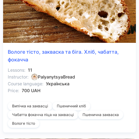
Вологе тісто, закваска та біга. Хліб, чабатта,
фокачча
Lessons:
11
Instructor:
PalyanytsyaBread
Course language:
Українська
Price:
700 UAH
Випічка на заквасці
Пшеничний хліб
Чабатта фокачча піца на заквасці
Пшенична закваска
Вологе тісто