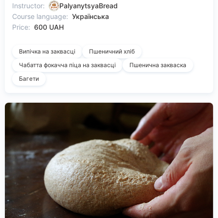
Instructor:
PalyanytsyaBread
Course language:
Українська
Price:
600 UAH
Випічка на заквасці
Пшеничний хліб
Чабатта фокачча піца на заквасці
Пшенична закваска
Багети