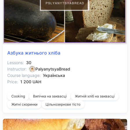
Азбука житнього хліба
Lessons:
30
Instructor:
PalyanytsyaBread
Course language:
Українська
Price:
1 200 UAH
Cooking
Випічка на заквасці
Житній хліб на заквасці
Житні скоринки
Цільнозернове тісто