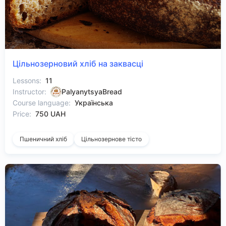
Цільнозерновий хліб на заквасці
Lessons:
11
Instructor:
PalyanytsyaBread
Course language:
Українська
Price:
750 UAH
Пшеничний хліб
Цільнозернове тісто