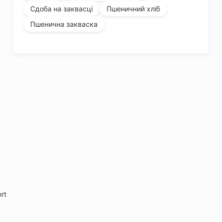
Сдоба на заквасці
Пшеничний хліб
Пшенична закваска
rt