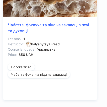
Чабатта, фокачча та піца на заквасці в печі
та духовці
Lessons:
1
Instructor:
PalyanytsyaBread
Course language:
Українська
Price:
650 UAH
Вологе тісто
Чабатта фокачча піца на заквасці