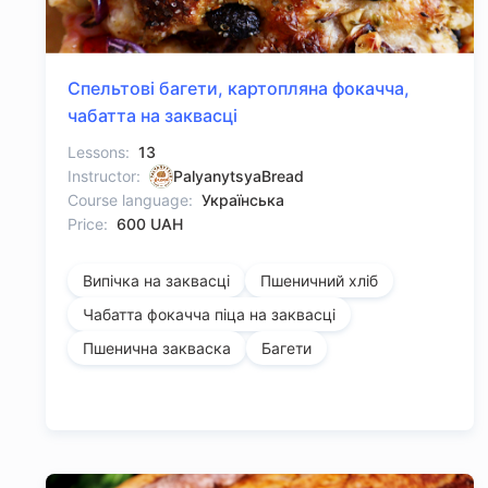
Спельтові багети, картопляна фокачча,
чабатта на заквасці
Lessons:
13
Instructor:
PalyanytsyaBread
Course language:
Українська
Price:
600 UAH
Випічка на заквасці
Пшеничний хліб
Чабатта фокачча піца на заквасці
Пшенична закваска
Багети