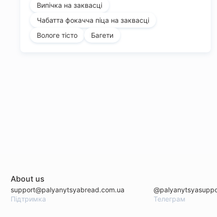
Випічка на заквасці
Чабатта фокачча піца на заквасці
Вологе тісто
Багети
About us
support@palyanytsyabread.com.ua
@palyanytsyasuppo
Підтримка
Телеграм