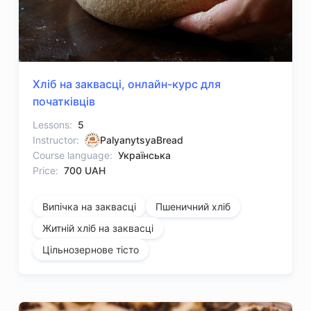
Хліб на заквасці, онлайн-курс для
початківців
Lessons:
5
Instructor:
PalyanytsyaBread
Course language:
Українська
Price:
700 UAH
Випічка на заквасці
Пшеничний хліб
Житній хліб на заквасці
Цільнозернове тісто