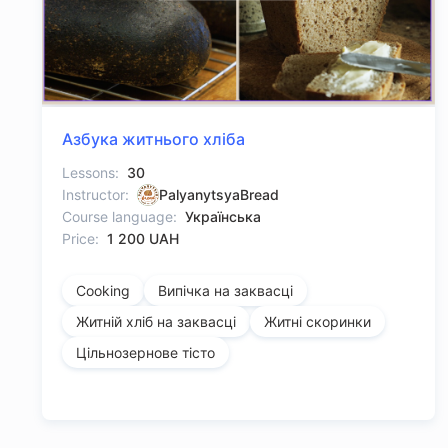
Азбука житнього хліба
Lessons:
30
Instructor:
PalyanytsyaBread
Course language:
Українська
Price:
1 200 UAH
Cooking
Випічка на заквасці
Житній хліб на заквасці
Житні скоринки
Цільнозернове тісто