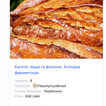
Багети, піцца та фокачча. Холодна
ферментація.
Lessons:
8
Instructor:
PalyanytsyaBread
Course language:
Українська
Price:
690 UAH