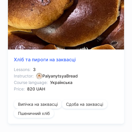
Хліб та пироги на заквасці
Lessons:
3
Instructor:
PalyanytsyaBread
Course language:
Українська
Price:
820 UAH
Випічка на заквасці
Сдоба на заквасці
Пшеничний хліб