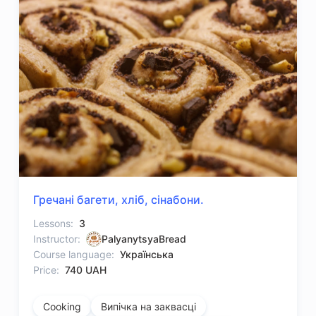
Гречані багети, хліб, сінабони.
Lessons:
3
Instructor:
PalyanytsyaBread
Course language:
Українська
Price:
740 UAH
Cooking
Випічка на заквасці