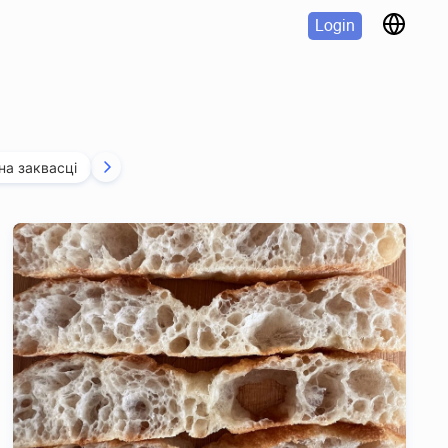
Login
на заквасці