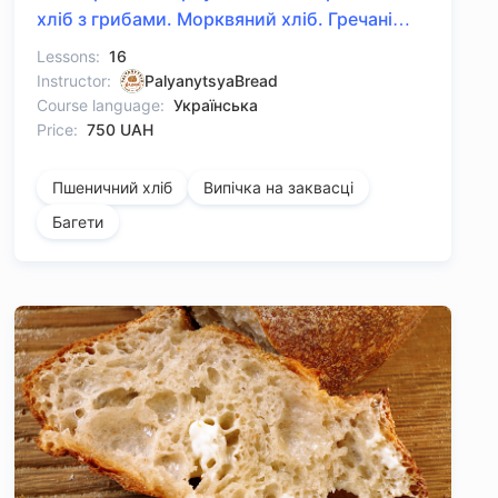
хліб з грибами. Морквяний хліб. Гречані
багети з насінням.
Lessons:
16
Instructor:
PalyanytsyaBread
Course language:
Українська
Price:
750 UAH
Пшеничний хліб
Випічка на заквасці
Багети