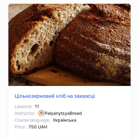
Цільнозерновий хліб на заквасці
Lessons:
11
Instructor:
PalyanytsyaBread
Course language:
Українська
Price:
750 UAH