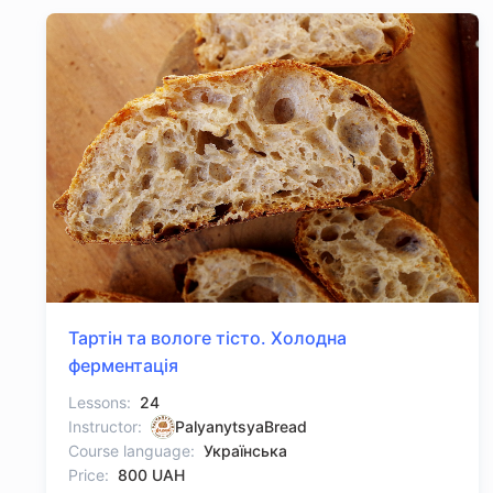
Тартін та вологе тісто. Холодна
ферментація
Lessons:
24
Instructor:
PalyanytsyaBread
Course language:
Українська
Price:
800 UAH