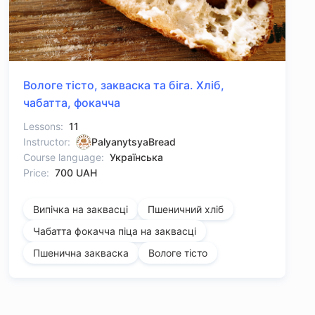
Вологе тісто, закваска та біга. Хліб,
чабатта, фокачча
Lessons:
11
Instructor:
PalyanytsyaBread
Course language:
Українська
Price:
700 UAH
Випічка на заквасці
Пшеничний хліб
Чабатта фокачча піца на заквасці
Пшенична закваска
Вологе тісто