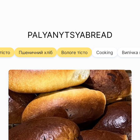
PALYANYTSYABREAD
тісто
Пшеничний хліб
Вологе тісто
Cooking
Випічка 