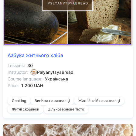
Азбука житнього хліба
Lessons:
30
Instructor:
PalyanytsyaBread
Course language:
Українська
Price:
1 200 UAH
Cooking
Випічка на заквасці
Житній хліб на заквасці
Житні скоринки
Цільнозернове тісто