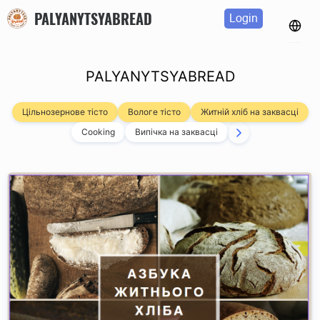
PALYANYTSYABREAD
Login
PALYANYTSYABREAD
Цільнозернове тісто
Вологе тісто
Житній хліб на заквасці
Cooking
Випічка на заквасці