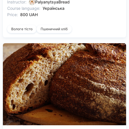
Instructor:
PalyanytsyaBread
Course language:
Українська
Price:
800 UAH
Вологе тісто
Пшеничний хліб