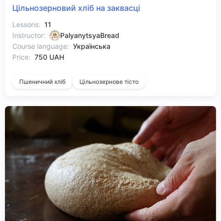
Цільнозерновий хліб на заквасці
Lessons:
11
Instructor:
PalyanytsyaBread
Course language:
Українська
Price:
750 UAH
Пшеничний хліб
Цільнозернове тісто