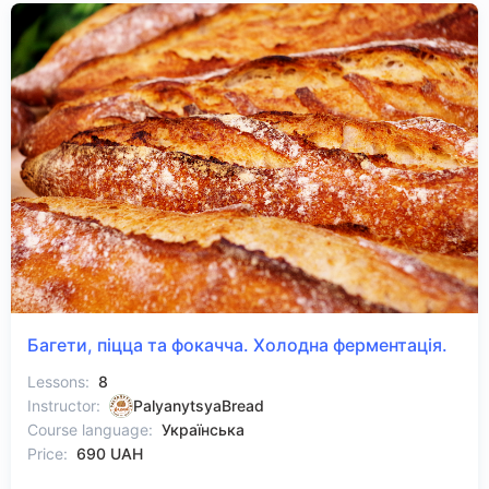
Багети, піцца та фокачча. Холодна ферментація.
Lessons:
8
Instructor:
PalyanytsyaBread
Course language:
Українська
Price:
690 UAH