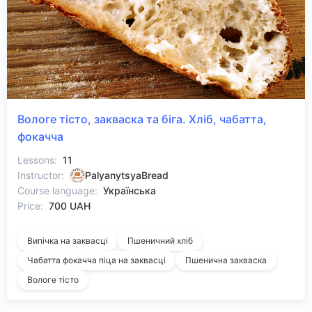
Вологе тісто, закваска та біга. Хліб, чабатта,
фокачча
Lessons:
11
Instructor:
PalyanytsyaBread
Course language:
Українська
Price:
700 UAH
Випічка на заквасці
Пшеничний хліб
Чабатта фокачча піца на заквасці
Пшенична закваска
Вологе тісто