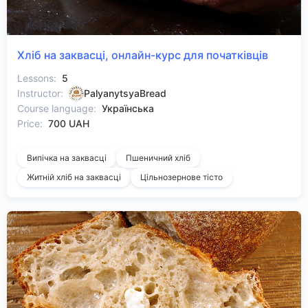
Хліб на заквасці, онлайн-курс для початківців
Lessons:
5
Instructor:
PalyanytsyaBread
Course language:
Українська
Price:
700 UAH
Випічка на заквасці
Пшеничний хліб
Житній хліб на заквасці
Цільнозернове тісто