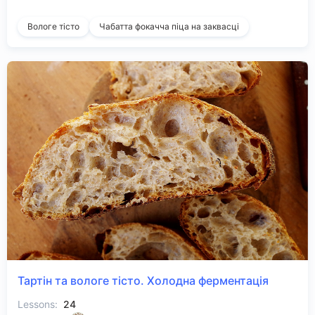
Вологе тісто
Чабатта фокачча піца на заквасці
Тартін та вологе тісто. Холодна ферментація
Lessons:
24