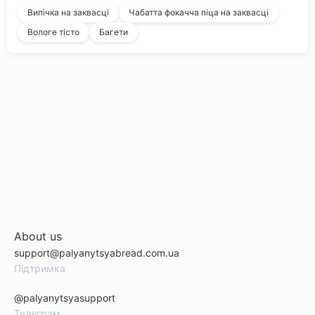
Випічка на заквасці
Чабатта фокачча піца на заквасці
Вологе тісто
Багети
About us
support@palyanytsyabread.com.ua
Підтримка
@palyanytsyasupport
Телеграм