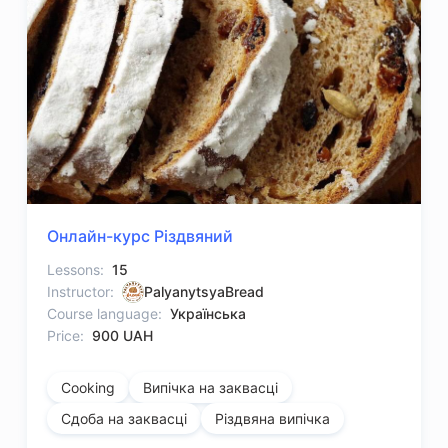
Онлайн-курс Різдвяний
Lessons:
15
Instructor:
PalyanytsyaBread
Course language:
Українська
Price:
900 UAH
Cooking
Випічка на заквасці
Сдоба на заквасці
Різдвяна випічка