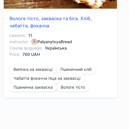
Вологе тісто, закваска та біга. Хліб,
чабатта, фокачча
Lessons:
11
Instructor:
PalyanytsyaBread
Course language:
Українська
Price:
700 UAH
Випічка на заквасці
Пшеничний хліб
Чабатта фокачча піца на заквасці
Пшенична закваска
Вологе тісто