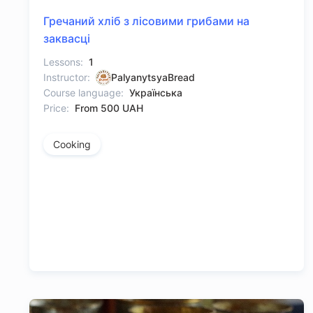
Гречаний хліб з лісовими грибами на
заквасці
Lessons:
1
Instructor:
PalyanytsyaBread
Course language:
Українська
Price:
From 500 UAH
Cooking