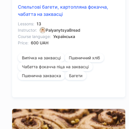
Спельтові багети, картопляна фокачча,
чабатта на заквасці
Lessons:
13
Instructor:
PalyanytsyaBread
Course language:
Українська
Price:
600 UAH
Випічка на заквасці
Пшеничний хліб
Чабатта фокачча піца на заквасці
Пшенична закваска
Багети