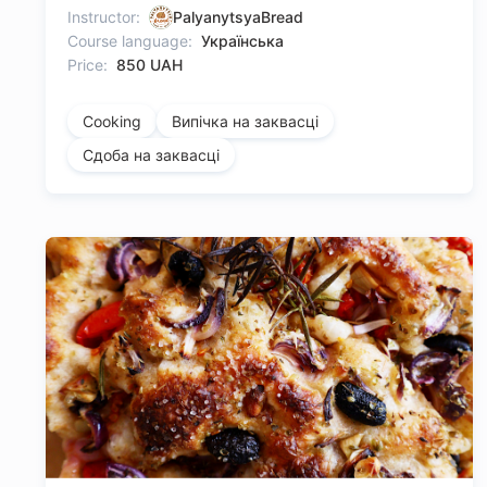
Instructor:
PalyanytsyaBread
Course language:
Українська
Price:
850 UAH
Cooking
Випічка на заквасці
Сдоба на заквасці