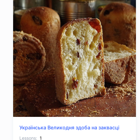
Українська Великодня здоба на заквасці
Lessons:
1