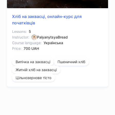
Хліб на заквасці, онлайн-курс для
початківців
Lessons:
5
Instructor:
PalyanytsyaBread
Course language:
Українська
Price:
700 UAH
Випічка на заквасці
Пшеничний хліб
Житній хліб на заквасці
Цільнозернове тісто