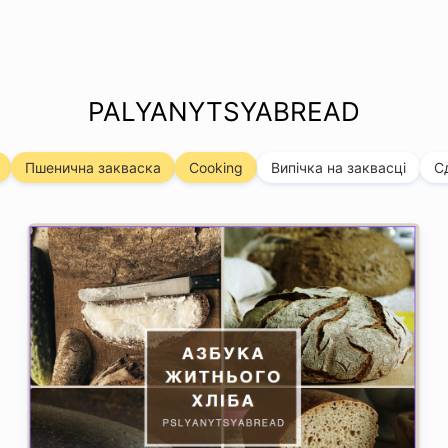
PALYANYTSYABREAD
Пшенична закваска
Cooking
Випічка на заквасці
С