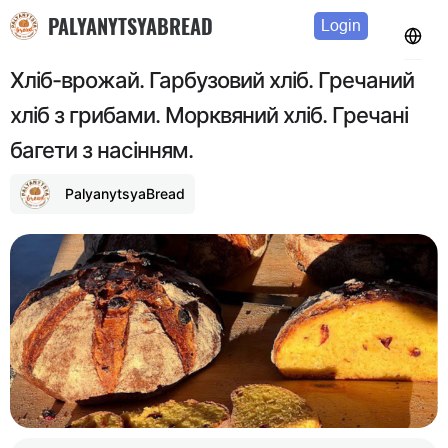
PALYANYTSYABREAD
Login
Хліб-врожай. Гарбузовий хліб. Гречаний
хліб з грибами. Морквяний хліб. Гречані
багети з насінням.
PalyanytsyaBread