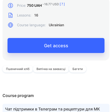
~16.77 USD
[ ? ]
Price:
750 UAH
Lessons:
16
Course language:
Ukrainian
Get access
Пшеничний хліб
Випічка на заквасці
Багети
Course program
Чат підтримки в Телеграм та рецептури для МК