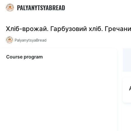
PALYANYTSYABREAD
Хліб-врожай. Гарбузовий хліб. Гречаний
PalyanytsyaBread
Course program