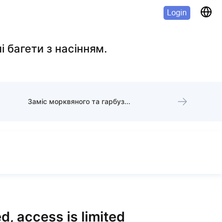
Login
і багети з насінням.
Заміс морквяного та гарбузового тіста
d, access is limited