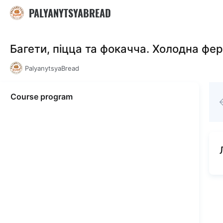
PALYANYTSYABREAD
Багети, піцца та фокачча. Холодна фер
PalyanytsyaBread
Course program