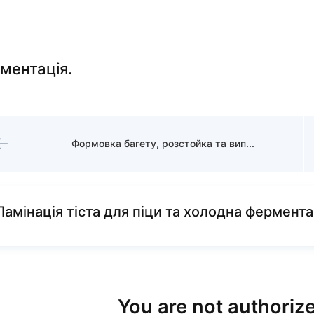
ментація.
Формовка багету, розстойка та випікання. Заміс тіста на Чабатту та піцу.
Ламінація тіста для піци та холодна фермента
You are not authorize