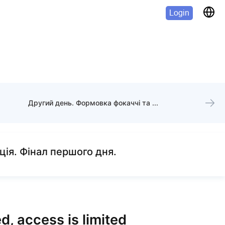
Login
Другий день. Формовка фокаччі та піци. Теорія про холодну ферментацію.
ція. Фінал першого дня.
d, access is limited